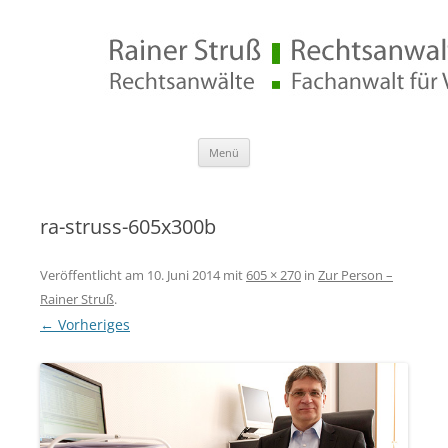
Rechtsanwalt Rainer Struß
Zum
Menü
Inhalt
springen
ra-struss-605x300b
Veröffentlicht am
10. Juni 2014
mit
605 × 270
in
Zur Person –
Rainer Struß
.
← Vorheriges