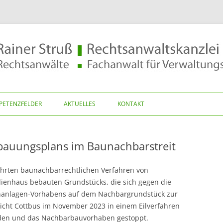
ruß
Zum
Inhalt
PETENZFELDER
AKTUELLES
KONTAKT
springen
RWALTUNGSRECHT
ebauungsplans im Baunachbarstreit
DNUNGSWIDRIGKEITEN
ührten baunachbarrechtlichen Verfahren von
lienhaus bebauten Grundstücks, die sich gegen die
enanlagen-Vorhabens auf dem Nachbargrundstück zur
icht Cottbus im November 2023 in einem Eilverfahren
eden und das Nachbarbauvorhaben gestoppt.