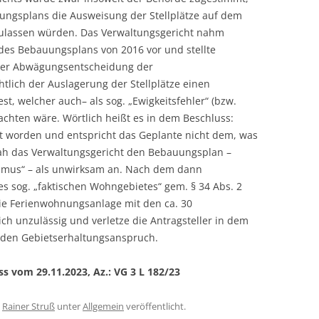
ungsplans die Ausweisung der Stellplätze auf dem
zulassen würden. Das Verwaltungsgericht nahm
e des Bebauungsplans von 2016 vor und stellte
der Abwägungsentscheidung der
lich der Auslagerung der Stellplätze einen
, welcher auch– als sog. „Ewigkeitsfehler“ (bzw.
achten wäre. Wörtlich heißt es in dem Beschluss:
ant worden und entspricht das Geplante nicht dem, was
s sah das Verwaltungsgericht den Bebauungsplan –
smus“ – als unwirksam an. Nach dem dann
 sog. „faktischen Wohngebietes“ gem. § 34 Abs. 2
ie Ferienwohnungsanlage mit den ca. 30
h unzulässig und verletze die Antragsteller in dem
den Gebietserhaltungsanspruch.
s vom 29.11.2023, Az.: VG 3 L 182/23
n
Rainer Struß
unter
Allgemein
veröffentlicht.