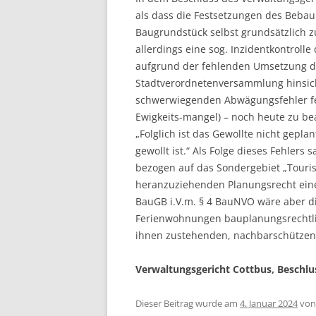
als dass die Festsetzungen des Bebau
Baugrundstück selbst grundsätzlich 
allerdings eine sog. Inzidentkontroll
aufgrund der fehlenden Umsetzung 
Stadtverordnetenversammlung hinsicht
schwerwiegenden Abwägungsfehler fest
Ewigkeits-mangel) – noch heute zu be
„Folglich ist das Gewollte nicht gepl
gewollt ist.“ Als Folge dieses Fehler
bezogen auf das Sondergebiet „Touri
heranzuziehenden Planungsrecht eines
BauGB i.V.m. § 4 BauNVO wäre aber d
Ferienwohnungen bauplanungsrechtlic
ihnen zustehenden, nachbarschützen
Verwaltungsgericht Cottbus, Beschlus
Dieser Beitrag wurde am
4. Januar 2024
vo