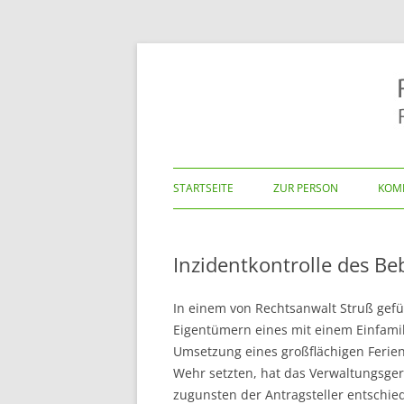
Rechtsanwalt Rainer St
STARTSEITE
ZUR PERSON
KOM
VE
Inzidentkontrolle des B
OR
In einem von Rechtsanwalt Struß gef
Eigentümern eines mit einem Einfami
Umsetzung eines großflächigen Feri
Wehr setzten, hat das Verwaltungsger
zugunsten der Antragsteller entschi