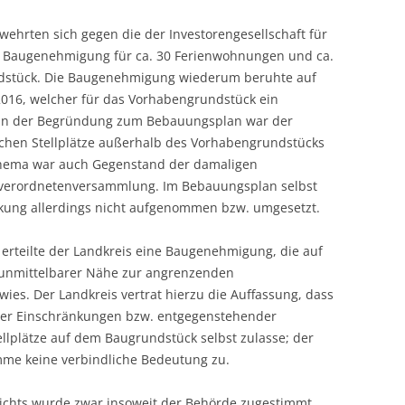
 wehrten sich gegen die der Investorengesellschaft für
n Baugenehmigung für ca. 30 Ferienwohnungen und ca.
ndstück. Die Baugenehmigung wiederum beruhte auf
016, welcher für das Vorhabengrundstück ein
. In der Begründung zum Bebauungsplan war der
lichen Stellplätze außerhalb des Vorhabengrundstücks
Thema war auch Gegenstand der damaligen
verordnetenversammlung. Im Bebauungsplan selbst
kung allerdings nicht aufgenommen bzw. umgesetzt.
 erteilte der Landkreis eine Baugenehmigung, die auf
 unmittelbarer Nähe zur angrenzenden
ies. Der Landkreis vertrat hierzu die Auffassung, dass
er Einschränkungen bzw. entgegenstehender
llplätze auf dem Baugrundstück selbst zulasse; der
e keine verbindliche Bedeutung zu.
ichts wurde zwar insoweit der Behörde zugestimmt,