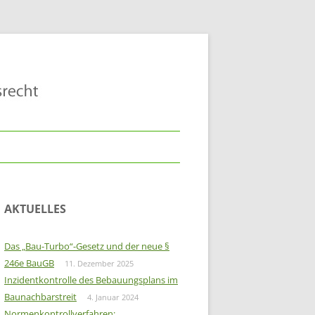
AKTUELLES
Das „Bau-Turbo“-Gesetz und der neue §
246e BauGB
11. Dezember 2025
Inzidentkontrolle des Bebauungsplans im
Baunachbarstreit
4. Januar 2024
Normenkontrollverfahren: