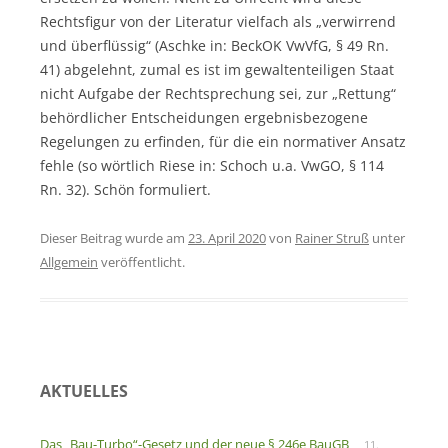
Rechtsfigur von der Literatur vielfach als „verwirrend
und überflüssig“ (Aschke in: BeckOK VwVfG, § 49 Rn.
41) abgelehnt, zumal es ist im gewaltenteiligen Staat
nicht Aufgabe der Rechtsprechung sei, zur „Rettung“
behördlicher Entscheidungen ergebnisbezogene
Regelungen zu erfinden, für die ein normativer Ansatz
fehle (so wörtlich Riese in: Schoch u.a. VwGO, § 114
Rn. 32). Schön formuliert.
Dieser Beitrag wurde am
23. April 2020
von
Rainer Struß
unter
Allgemein
veröffentlicht.
AKTUELLES
Das „Bau-Turbo“-Gesetz und der neue § 246e BauGB
11.