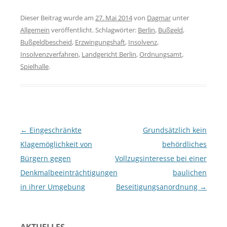
Dieser Beitrag wurde am
27. Mai 2014
von
Dagmar
unter
Allgemein
veröffentlicht. Schlagwörter:
Berlin
,
Bußgeld
,
Bußgeldbescheid
,
Erzwingungshaft
,
Insolvenz
,
Insolvenzverfahren
,
Landgericht Berlin
,
Ordnungsamt
,
Spielhalle
.
Beitragsnavigation
←
Eingeschränkte
Grundsätzlich kein
Klagemöglichkeit von
behördliches
Bürgern gegen
Vollzugsinteresse bei einer
Denkmalbeeinträchtigungen
baulichen
in ihrer Umgebung
Beseitigungsanordnung
→